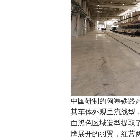
中国研制的匈塞铁路高
其车体外观呈流线型，
面黑色区域造型提取
鹰展开的羽翼，红蓝两