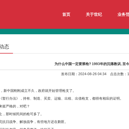
首页
关于世纪
业务
动态
为什么中国一定要禁枪? 1993年的沉痛教训, 至
发布日期：2024-08-26 04:34 点击次数：1
1年，新中国刚刚成立不久，政府就开始管理枪支了。
《暂行办法》，持有、制造、买卖、运输、出租、出借枪支，都得有相应的证明。
来挺严格的，对吧？
上，那时候民间的枪可多了。
完抗日战争、解放战争，有些地方还在剿匪。