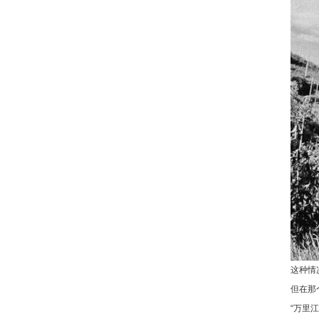
这种情
但在那
“万里