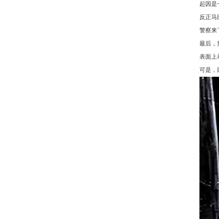
起因是
反正马
警察来
最后，
表面上
可是，