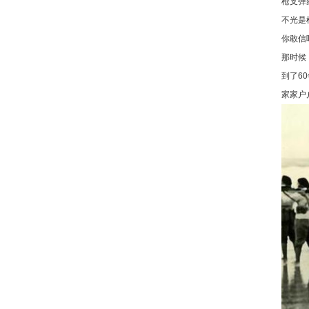
枪支弹
不光是
你敢信
那时候
到了6
家家户