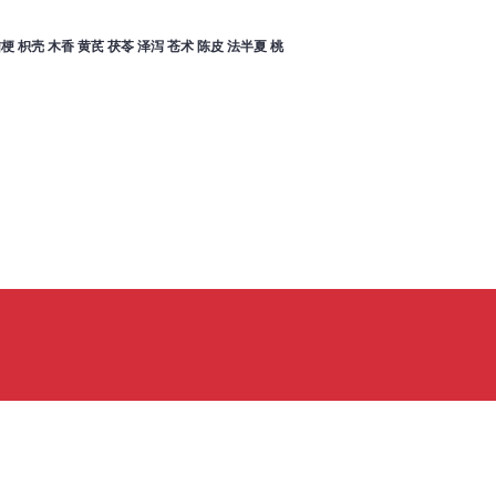
壳 木香 黄芪 茯苓 泽泻 苍术 陈皮 法半夏 桃