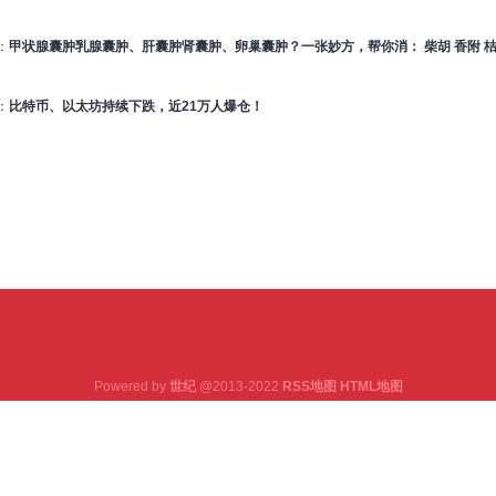
：
甲状腺囊肿乳腺囊肿、肝囊肿肾囊肿、卵巢囊肿？一张妙方，帮你消： 柴胡 香附 桔梗 枳
：
比特币、以太坊持续下跌，近21万人爆仓！
Powered by
世纪
@2013-2022
RSS地图
HTML地图